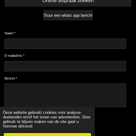
Online afspraak boeken
Stuur een whats app bericht
Naam *
E-mailadres *
Bericht *
Deze website gebruikt cookies voor analyse-
Verzenden
doeleinden en/of het tonen van advertenties. Door
gebruik te blijven maken van de site gaat u
hiermee akkoord.
© 2022 - 2026 www.originalnails.nl
Powered by
JouwWeb