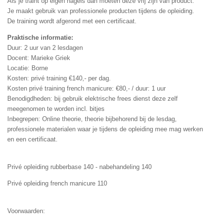
Als je traint op eigen nagels dan moeten deze vrij zijn van product.
Je maakt gebruik van professionele producten tijdens de opleiding.
De training wordt afgerond met een certificaat.
Praktische informatie:
Duur: 2 uur van 2 lesdagen
Docent: Marieke Griek
Locatie: Borne
Kosten: privé training €140,- per dag.
Kosten privé training french manicure: €80,- / duur: 1 uur
Benodigdheden: bij gebruik elektrische frees dienst deze zelf
meegenomen te worden incl. bitjes
Inbegrepen: Online theorie, theorie bijbehorend bij de lesdag,
professionele materialen waar je tijdens de opleiding mee mag werken
en een certificaat.
Privé opleiding rubberbase 140 - nabehandeling 140
Privé opleiding french manicure 110
Voorwaarden: