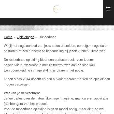
Ga
direct
naar
de
hoofdinhoud
Home
»
Opleidingen
»
Rubberbase
Wil jij het nagelaanbod van jouw salon uitbreiden, een eigen nagelsalon
opstarten of een rubberbase behandeling bij jezelf kunnen uitvoeren?
De rubberbase opleiding biedt een perfecte basis voor iedere
nagelstyliste, waardoor je met zelfvertrouwen aan de slag kan.
Een vooropleiding in nagelstyling is daarom niet nodig.
Ik ben sinds 2014 docent en heb al voor meerder merken de opleidingen
mogen verzorgen.
Wat kan je verwachten:
Je leert alles over de natuurlijke nagel, hygiëne, manicure en applicatie
(aanbrengen) van het product.
Voor de
rubberbase
opleiding is geen model nodig, maar dit mag wel.