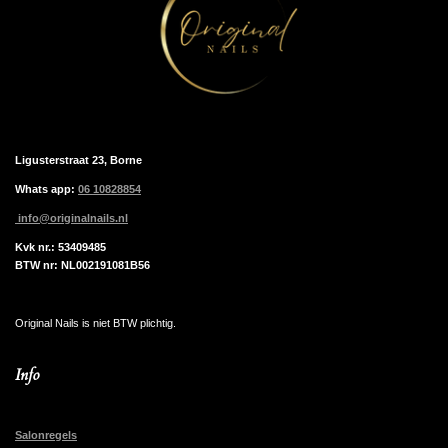
Ligusterstraat 23, Borne
Whats app:
06 10828854
info@originalnails.nl
Kvk nr.: 53409485
BTW nr: NL002191081B56
Original Nails is niet BTW plichtig.
Info
Salonregels