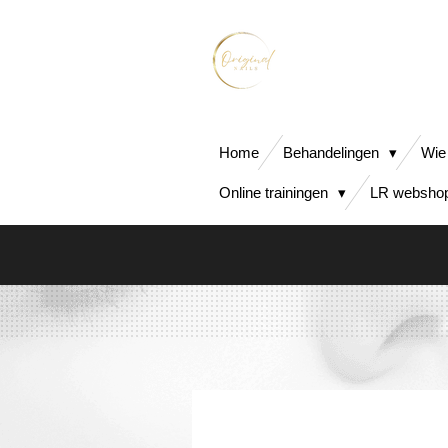
Ga
direct
naar
de
hoofdinhoud
Home
Behandelingen
Wie
Online trainingen
LR webshop 