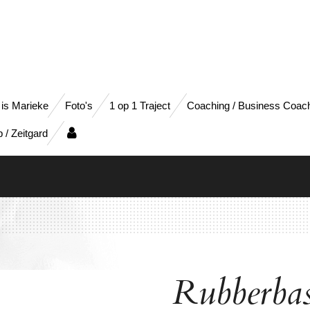
 is Marieke
Foto's
1 op 1 Traject
Coaching / Business Coac
/ Zeitgard
Rubberbas