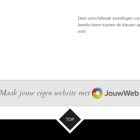
Door verschillende instellingen va
beeldscherm kunnen de kleuren op
echt.
JouwWeb
Maak jouw eigen website met
TOP