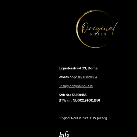
Ligusterstraat 23, Borne
Whats app:
06 10828854
info@originalnails.nl
Kvk nr.: 53409485
BTW nr: NL002191081B56
Original Nails is niet BTW plichtig.
Info