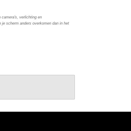
n camera's, verlichting en
 je scherm anders overkomen dan in het