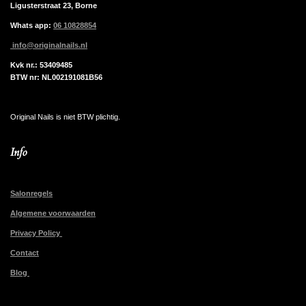
Ligusterstraat 23, Borne
Whats app:
06 10828854
info@originalnails.nl
Kvk nr.: 53409485
BTW nr: NL002191081B56
Original Nails is niet BTW plichtig.
Info
Salonregels
Algemene voorwaarden
Privacy Policy
Contact
Blog