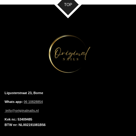
TOP
Ligusterstraat 23, Borne
Whats app:
06 10828854
info@originalnails.nl
Kvk nr.: 53409485
BTW nr: NL002191081B56