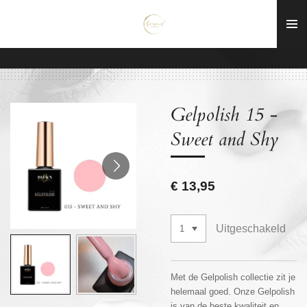
Ga
direct
naar
de
hoofdinhoud
Gelpolish 15 -
Sweet and Shy
€ 13,95
Uitgeschakeld
Met de Gelpolish collectie zit je
helemaal goed. Onze Gelpolish
is van de beste kwaliteit en