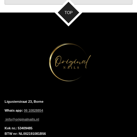
TOP
Ligusterstraat 23, Borne
Whats app:
06 10828854
info@originalnails.nl
Kvk nr.: 53409485
BTW nr: NL002191081B56