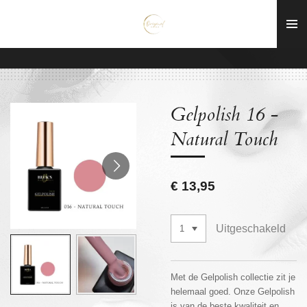
Ga
direct
naar
de
hoofdinhoud
Gelpolish 16 -
Natural Touch
€ 13,95
Uitgeschakeld
Met de Gelpolish collectie zit je
helemaal goed. Onze Gelpolish
is van de beste kwaliteit en