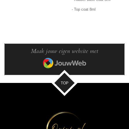
- Top coat 8ml
Maak jouw eigen website met
JouwWeb
TOP