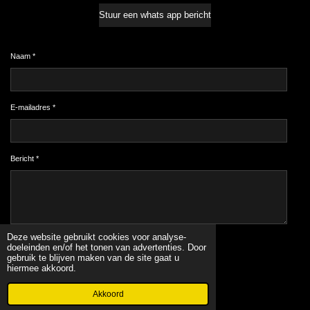
Stuur een whats app bericht
Naam *
E-mailadres *
Bericht *
Deze website gebruikt cookies voor analyse-
Verzenden
doeleinden en/of het tonen van advertenties. Door
gebruik te blijven maken van de site gaat u
hiermee akkoord.
© 2022 - 2026 www.originalnails.nl
Powered by
JouwWeb
Akkoord