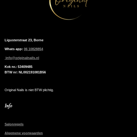
Ligusterstraat 23, Borne
Whats app:
06 10828854
info@originalnails.nl
Kvk nr.: 53409485
BTW nr: NL002191081B56
Original Nails is niet BTW plichtig.
Info
Salonregels
Algemene voorwaarden