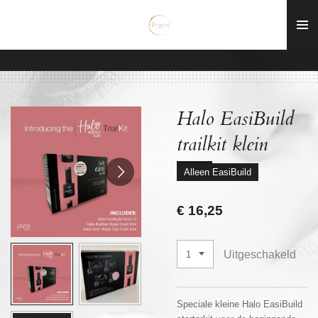
Ga
direct
naar
de
hoofdinhoud
Halo EasiBuild
trailkit klein
Alleen EasiBuild
€ 16,25
Uitgeschakeld
Speciale kleine Halo EasiBuild