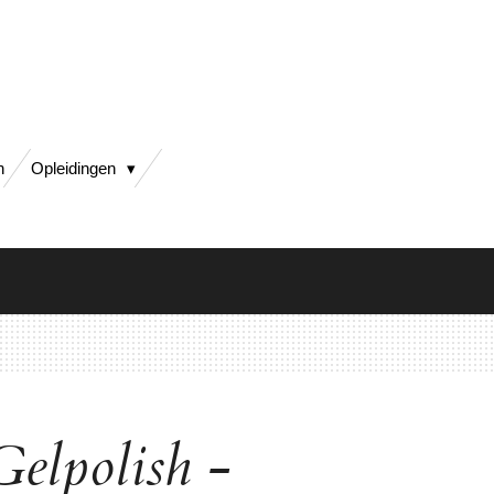
h
Opleidingen
Gelpolish -