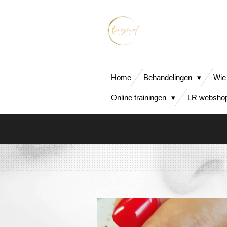
Ga
direct
naar
de
hoofdinhoud
Home
Behandelingen
Wie
Online trainingen
LR webshop 