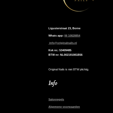
Ligusterstraat 23, Borne
Whats app:
06 10828854
info@originalnails.nl
Kvk nr.: 53409485
BTW nr: NL002191081B56
Original Nails is niet BTW plichtig.
Info
Salonregels
Algemene voorwaarden