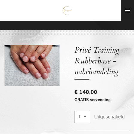
Ga
direct
naar
de
hoofdinhoud
Privé Training
Rubberbase -
nabehandeling
€ 140,00
GRATIS verzending
Uitgeschakeld