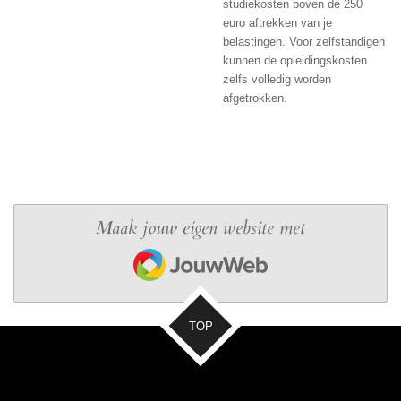
studiekosten boven de 250
euro aftrekken van je
belastingen. Voor zelfstandigen
kunnen de opleidingskosten
zelfs volledig worden
afgetrokken.
Maak jouw eigen website met
JouwWeb
TOP