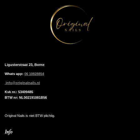
Ligusterstraat 23, Borne
Whats app:
06 10828854
info@originalnails.nl
Kvk nr.: 53409485
BTW nr: NL002191081B56
Original Nails is niet BTW plichtig.
Info