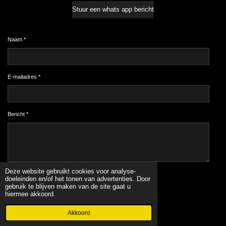
Stuur een whats app bericht
Naam *
E-mailadres *
Bericht *
Deze website gebruikt cookies voor analyse-
Verzenden
doeleinden en/of het tonen van advertenties. Door
gebruik te blijven maken van de site gaat u
hiermee akkoord.
© 2022 - 2026 www.originalnails.nl
Powered by
JouwWeb
Akkoord