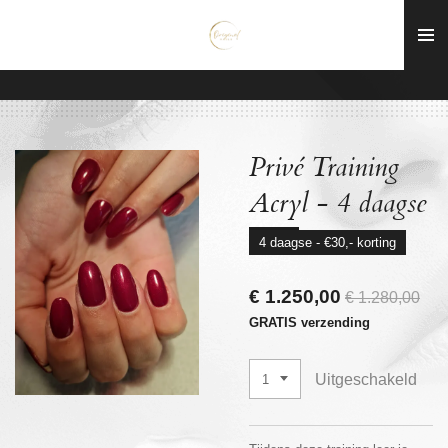
Ga
direct
naar
de
hoofdinhoud
Privé Training
Acryl - 4 daagse
4 daagse - €30,- korting
€ 1.250,00
€ 1.280,00
GRATIS verzending
Uitgeschakeld