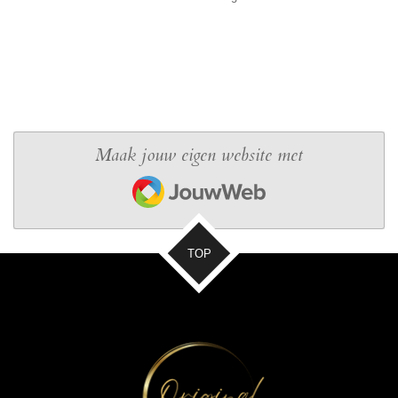
Maak jouw eigen website met
JouwWeb
TOP