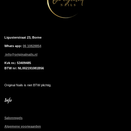
Ligusterstraat 23, Borne
Whats app:
06 10828854
info@originalnails.nl
Kvk nr.: 53409485
BTW nr: NL002191081B56
Original Nails is niet BTW plichtig.
Info
Salonregels
Algemene voorwaarden