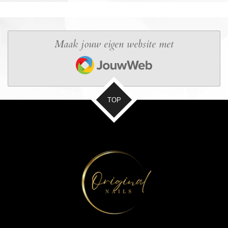
Maak jouw eigen website met
JouwWeb
TOP