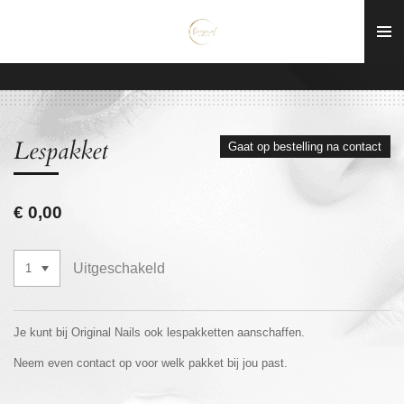
Ga
direct
naar
de
hoofdinhoud
Lespakket
Gaat op bestelling na contact
€ 0,00
Uitgeschakeld
Je kunt bij Original Nails ook lespakketten aanschaffen.
Neem even contact op voor welk pakket bij jou past.