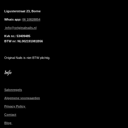
Ligusterstraat 23, Borne
Whats app:
06 10828854
info@originalnails.nl
Kvk nr.: 53409485
BTW nr: NL002191081B56
Original Nails is niet BTW plichtig.
Info
Salonregels
Algemene voorwaarden
Privacy Policy
Contact
Blog