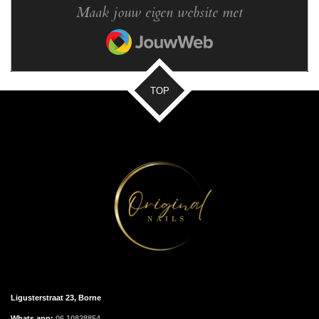
Maak jouw eigen website met
JouwWeb
TOP
Ligusterstraat 23, Borne
Whats app:
06 10828854