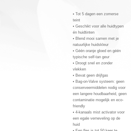
• Tot 5 dagen een zomerse
teint
• Geschikt voor alle huidtypen
én huidtinten
• Blend mooi samen met je
natuurlijke huidskleur
• Géén oranje gloed en géén
typische self-tan geur
• Droogt snel en zonder
vlekken
• Bevat geen drijfgas
• Bag-on-Valve systeem: geen
conserveermiddelen nodig voor
een langere houdbaarheid, geen
contaminatie mogelijk en eco-
friendly
• 4-kanaals mist activator voor
een egale verneveling op de
huid
• Een fles is tot 50 keer te