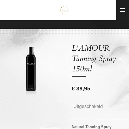
Ga
direct
naar
de
hoofdinhoud
L'AMOUR
Tanning Spray -
150ml
€ 39,95
Uitgeschakeld
Natural Tanning Spray