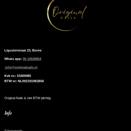
Ligusterstraat 23, Borne
Whats app:
06 10828854
info@originalnails.nl
Kvk nr.: 53409485
BTW nr: NL002191081B56
Original Nails is niet BTW plichtig.
Info
Salonregels