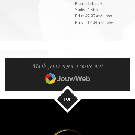
Kleur: dark pink
Stuks: 1 stuks
Prijs: €9,95 excl. btw
Prijs: €12,04 incl. btw
Maak jouw eigen website met
JouwWeb
TOP