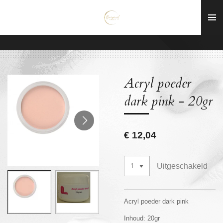
Ga
direct
naar
de
hoofdinhoud
Acryl poeder
dark pink - 20gr
€ 12,04
Uitgeschakeld
Acryl poeder dark pink
Inhoud: 20gr