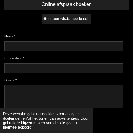
Online afspraak boeken
Stuur een whats app bericht
Naam *
E-mailadres *
Bericht *
Deze website gebruikt cookies voor analyse-
Verzenden
doeleinden en/of het tonen van advertenties. Door
gebruik te blijven maken van de site gaat u
hiermee akkoord.
© 2022 - 2026 www.originalnails.nl