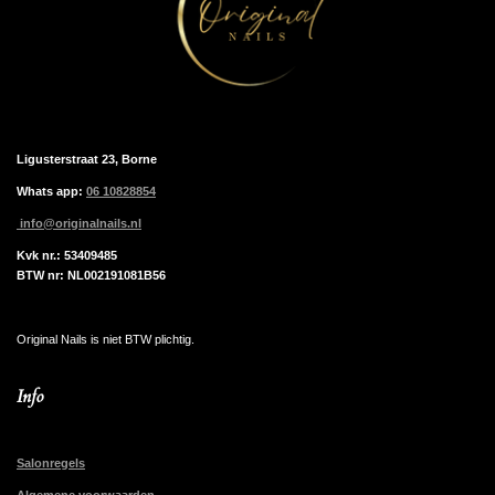
Ligusterstraat 23, Borne
Whats app:
06 10828854
info@originalnails.nl
Kvk nr.: 53409485
BTW nr: NL002191081B56
Original Nails is niet BTW plichtig.
Info
Salonregels