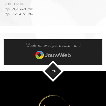
Stuks: 1 stuks
Prijs: €9,95 excl. btw
Prijs: €12,04 incl. btw
Maak jouw eigen website met
JouwWeb
TOP