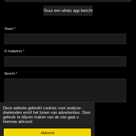
Stuur een whats app bericht
Naam *
E-mailadres *
Bericht *
Deze website gebruikt cookies voor analyse-
Verzenden
doeleinden en/of het tonen van advertenties. Door
gebruik te blijven maken van de site gaat u
hiermee akkoord.
© 2022 - 2026 www.originalnails.nl
Powered by
JouwWeb
Akkoord