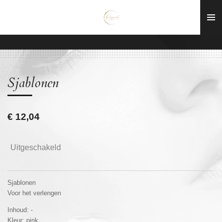
Ga
direct
naar
de
hoofdinhoud
Sjablonen
€ 12,04
Uitgeschakeld
Sjablonen
Voor het verlengen
Inhoud: -
Kleur: pink